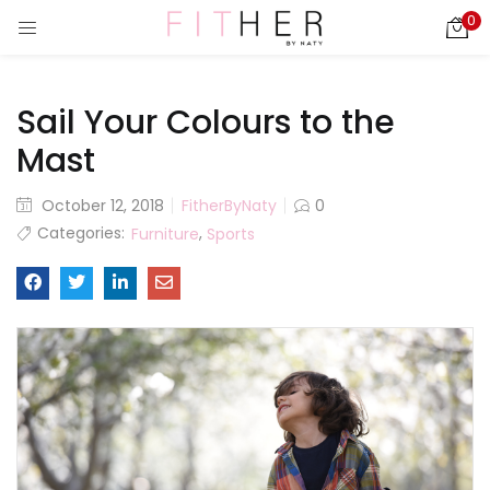
0
LOGIN
REGISTER
Sail Your Colours to the
Enter your username and password to login.
Mast
October 12, 2018
FitherByNaty
0
ies)
Categories:
,
Furniture
Sports
Remember me
Login
Lost password?